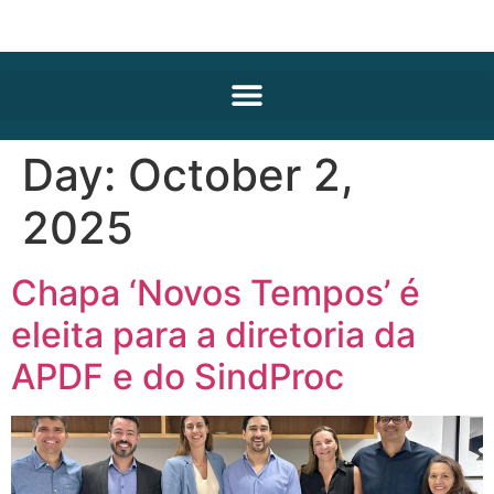
Day:
October 2,
2025
Chapa ‘Novos Tempos’ é
eleita para a diretoria da
APDF e do SindProc