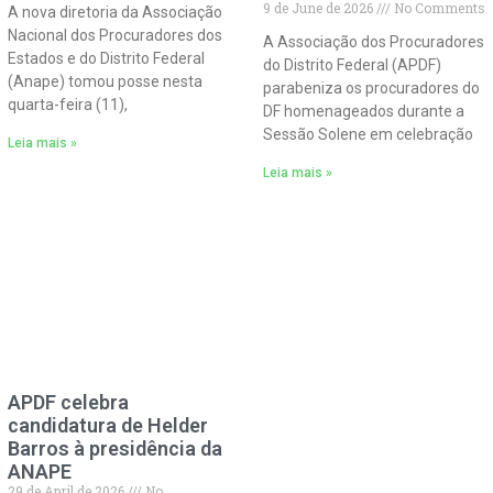
9 de June de 2026
No Comments
A nova diretoria da Associação
Nacional dos Procuradores dos
A Associação dos Procuradores
Estados e do Distrito Federal
do Distrito Federal (APDF)
(Anape) tomou posse nesta
parabeniza os procuradores do
quarta-feira (11),
DF homenageados durante a
Sessão Solene em celebração
Leia mais »
Leia mais »
APDF celebra
candidatura de Helder
Barros à presidência da
ANAPE
29 de April de 2026
No