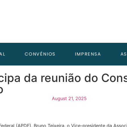
AL
CONVÊNIOS
IMPRENSA
AS
icipa da reunião do Con
o
August 21, 2025
ederal (APDF), Bruno Teixeira, o Vice-presidente da Assoc