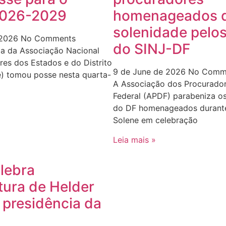
 2026-2029
homenageados d
solenidade pelos
 2026
No Comments
do SINJ-DF
ia da Associação Nacional
es dos Estados e do Distrito
9 de June de 2026
No Comm
e) tomou posse nesta quarta-
A Associação dos Procurador
Federal (APDF) parabeniza o
do DF homenageados durant
Solene em celebração
Leia mais »
lebra
tura de Helder
 presidência da