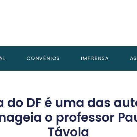
AL
CONVÊNIOS
IMPRENSA
AS
 do DF é uma das auto
ageia o professor Pau
Távola