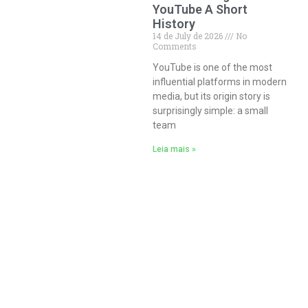
YouTube A Short
History
14 de July de 2026
No
Comments
YouTube is one of the most
influential platforms in modern
media, but its origin story is
surprisingly simple: a small
team
Leia mais »