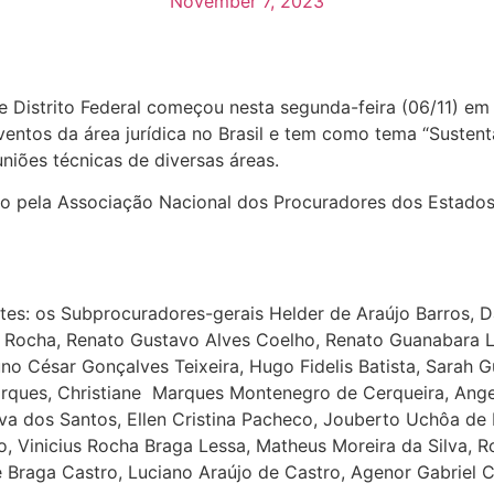
November 7, 2023
Distrito Federal começou nesta segunda-feira (06/11) em F
ntos da área jurídica no Brasil e tem como tema “Sustenta
niões técnicas de diversas áreas.
o pela Associação Nacional dos Procuradores dos Estados 
es: os Subprocuradores-gerais Helder de Araújo Barros, Dan
 Rocha, Renato Gustavo Alves Coelho, Renato Guanabara Le
uno César Gonçalves Teixeira, Hugo Fidelis Batista, Sarah 
 Marques, Christiane Marques Montenegro de Cerqueira, Ang
va dos Santos, Ellen Cristina Pacheco, Jouberto Uchôa de
o, Vinicius Rocha Braga Lessa, Matheus Moreira da Silva, 
 Braga Castro, Luciano Araújo de Castro, Agenor Gabriel 