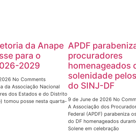
etoria da Anape
APDF parabeniz
sse para o
procuradores
 2026-2029
homenageados d
solenidade pelos
 2026
No Comments
do SINJ-DF
ia da Associação Nacional
es dos Estados e do Distrito
9 de June de 2026
No Comm
e) tomou posse nesta quarta-
A Associação dos Procurador
Federal (APDF) parabeniza o
do DF homenageados durant
Solene em celebração