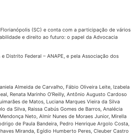
lorianópolis (SC) e conta com a participação de vários
bilidade e direito ao futuro: o papel da Advocacia
e Distrito Federal – ANAPE, e pela Associação dos
iela Almeida de Carvalho, Fábio Oliveira Leite, Izabela
al, Renata Marinho O’Reilly, Antônio Augusto Cardoso
Guimarães de Matos, Luciana Marques Vieira da Silva
elo da Silva, Raissa Cabús Gomes de Barros, Analécia
 Mendonça Neto, Almir Nunes de Moraes Junior, Mirella
Rodrigo de Paula Bandeira, Pedro Henrique Argolo Costa,
Chaves Miranda, Egídio Humberto Peres, Cleuber Castro