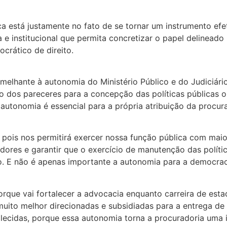
 está justamente no fato de se tornar um instrumento efeti
 e institucional que permita concretizar o papel delineado
crático de direito.
elhante à autonomia do Ministério Público e do Judiciário
do dos pareceres para a concepção das políticas públicas
a autonomia é essencial para a própria atribuição da procur
 pois nos permitirá exercer nossa função pública com mai
vidores e garantir que o exercício de manutenção das polít
 E não é apenas importante a autonomia para a democraci
que vai fortalecer a advocacia enquanto carreira de estad
muito melhor direcionadas e subsidiadas para a entrega de
alecidas, porque essa autonomia torna a procuradoria uma i