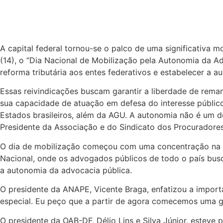
A capital federal tornou-se o palco de uma significativa m
(14), o “Dia Nacional de Mobilização pela Autonomia da A
reforma tributária aos entes federativos e estabelecer a 
Essas reivindicações buscam garantir a liberdade de rema
sua capacidade de atuação em defesa do interesse público.
Estados brasileiros, além da AGU. A autonomia não é um d
Presidente da Associação e do Sindicato dos Procuradores 
O dia de mobilização começou com uma concentração na s
Nacional, onde os advogados públicos de todo o país bus
a autonomia da advocacia pública.
O presidente da ANAPE, Vicente Braga, enfatizou a impor
especial. Eu peço que a partir de agora comecemos uma gr
O presidente da OAB-DF, Délio Lins e Silva Júnior, estev