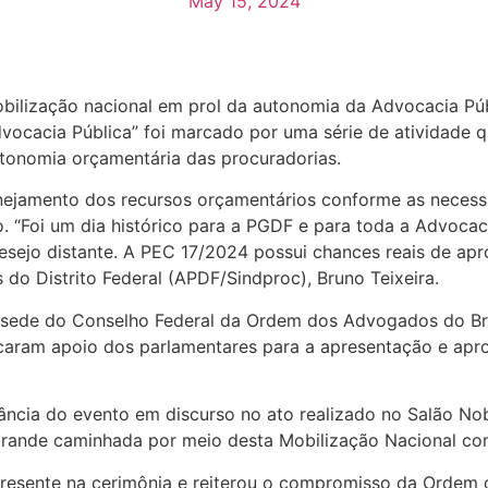
May 15, 2024
obilização nacional em prol da autonomia da Advocacia Públ
dvocacia Pública” foi marcado por uma série de atividade
autonomia orçamentária das procuradorias.
nejamento dos recursos orçamentários conforme as necessi
 “Foi um dia histórico para a PGDF e para toda a Advocaci
esejo distante. A PEC 17/2024 possui chances reais de ap
do Distrito Federal (APDF/Sindproc), Bruno Teixeira.
ede do Conselho Federal da Ordem dos Advogados do Bras
caram apoio dos parlamentares para a apresentação e apro
tância do evento em discurso no ato realizado no Salão N
ande caminhada por meio desta Mobilização Nacional com m
e presente na cerimônia e reiterou o compromisso da Orde