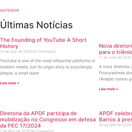
ANTERIOR
Últimas Notícias
The Founding of YouTube A Short
Nova diretor
History
para o triên
14 de July de 2026
No Comments
11 de June de 2026
YouTube is one of the most influential platforms in
A nova diretoria
modern media, but its origin story is surprisingly
Procuradores dos
simple: a small team
(Anape) tomou po
Leia mais »
Leia mais »
Diretoria da APDF participa de
APDF celebra
mobilização no Congresso em defesa
Barros à pre
da PEC 17/2024
29 de April de 2026
7 de May de 2026
No Comments