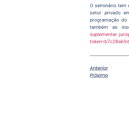
O seminário tem o
setor privado e
programação do e
também as insc
suplementar-juri
token=b7c28a69
Anterior
Próximo