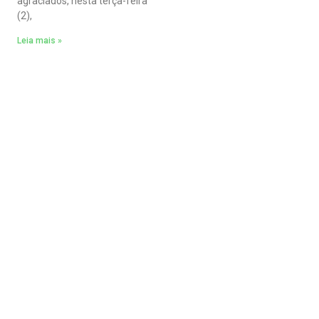
agraciados, nesta terça-feira
(2),
Leia mais »