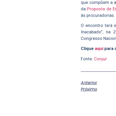
que compõem a ad
da
Proposta de E
às procuradorias.
O encontro terá i
Inacabado”, na
Congresso Nacion
Clique
aqui
para 
Fonte:
Conjur
Anterior
Próximo