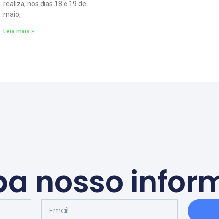
realiza, nos dias 18 e 19 de
maio,
Leia mais »
a nosso infor