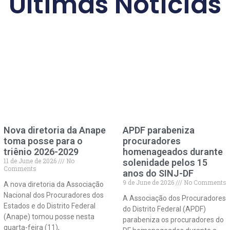
Últimas Notícias
Nova diretoria da Anape
APDF parabeniza
toma posse para o
procuradores
triênio 2026-2029
homenageados durante
11 de June de 2026
No
solenidade pelos 15
Comments
anos do SINJ-DF
9 de June de 2026
No Comments
A nova diretoria da Associação
Nacional dos Procuradores dos
A Associação dos Procuradores
Estados e do Distrito Federal
do Distrito Federal (APDF)
(Anape) tomou posse nesta
parabeniza os procuradores do
quarta-feira (11),