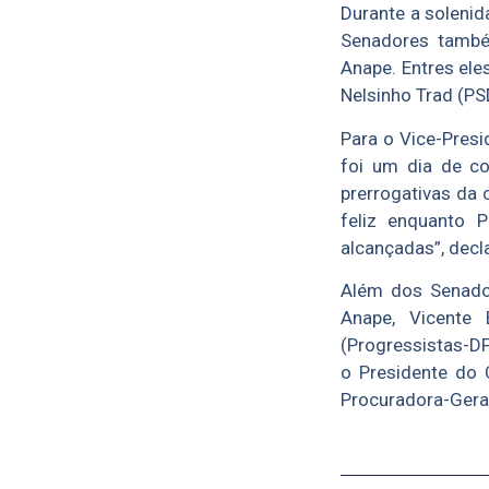
Durante a solenid
Senadores tamb
Anape. Entres ele
Nelsinho Trad (PS
Para o Vice-Presi
foi um dia de c
prerrogativas da 
feliz enquanto P
alcançadas”, decl
Além dos Senador
Anape, Vicente
(Progressistas-DF
o Presidente do 
Procuradora-Geral