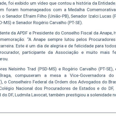
ade, foi exibido um vídeo que contou a história da Entidade
ém foram homenageados com a Medalha Comemorativa
s o Senador Efraim Filho (União-PB), Senador Izalci Lucas 
D-MS) e Senador Rogério Carvalho (PT-SE).
dente da APDF e Presidente do Conselho Fiscal da Anape, H
omemoração. “A Anape sempre lutou pelos Procuradores 
carreira. Este é um dia de alegria e de felicidade para todo
rocurador, participante da Associação e muito mais fel
arou.
es Nelsinho Trad (PSD-MS) e Rogério Carvalho (PT-SE), 
 Braga, compuseram a mesa a Vice-Governadora do 
), o Conselheiro Federal da Ordem dos Advogados do Brasi
Colégio Nacional dos Procuradores de Estados e do DF,
 do DF, Ludmila Lavocat, também prestigiou a solenidade n