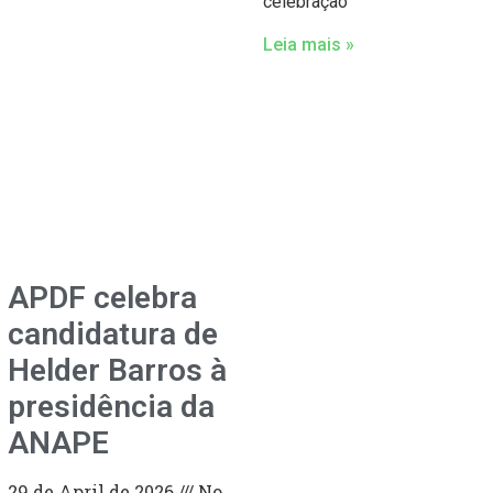
celebração
Leia mais »
APDF celebra
candidatura de
Helder Barros à
presidência da
ANAPE
29 de April de 2026
No