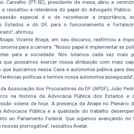
o Carvalho (PT-SE), presidente da mesa, abriu a cerimô
e e ressaltou a relevância do papel do Advogado Público
 sessão especial é o de reconhecer a importância, e
s Estados e do DF, para o funcionamento e fortalec
reito”, afirmou.
Anape, Vicente Braga, em seu discurso, reafirmou a impo
onomia para a carreira. “Nosso papel é implementar as polí
ntes para a sociedade. Nós lutamos cada vez mais p
ra que possamos exercer nossa atribuição com mais cap
o que buscamos nessa Casa é autonomia pública para d
ferências políticas e termos nossa autonomia assegurada”,
 da Associação dos Procuradores do DF (APDF), João Pedro
co na história da Advocacia Pública dos Estados e 
ssão solene de hoje. A presença da Anape no Plenário 
a Advocacia Pública e a qualidade do trabalho desempe
unto ao Parlamento Federal. Que sigamos avançando no 
 nossas prerrogativa”, ressaltou Avelar.